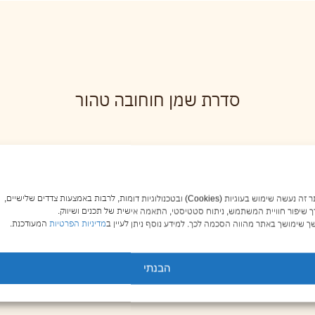
סדרת שמן חוחובה טהור
מ״ל
שמן חוחובה טהור 250 מ״ל
שמן חוחובה טהו
באתר זה נעשה שימוש בעוגיות (Cookies) ובטכנולוגיות דומות, לרבות באמצעות צדדים שלישיים,
00
₪
100.00
ך שיפור חוויית המשתמש, ניתוח סטטיסטי, התאמה אישית של תכנים ושיווק.
 שימושך באתר מהווה הסכמה לכך. למידע נוסף ניתן לעיין ב
מדיניות הפרטיות
המעודכנת.
ל
הוספה לסל
הו
הבנתי