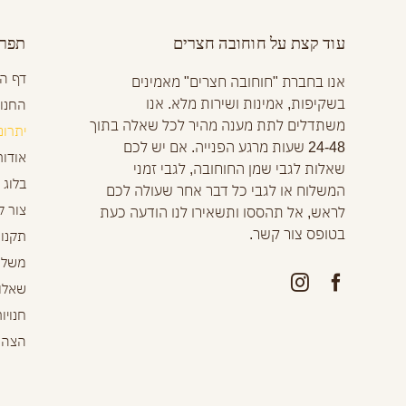
עוד קצת על חוחובה חצרים
תפרי
דף ה
אנו בחברת "חוחובה חצרים" מאמינים
בשקיפות, אמינות ושירות מלא. אנו
החנות
משתדלים לתת מענה מהיר לכל שאלה בתוך
יתרונ
24-48 שעות מרגע הפנייה. אם יש לכם
אודות
שאלות לגבי שמן החוחובה, לגבי זמני
בלוג
המשלוח או לגבי כל דבר אחר שעולה לכם
צור 
לראש, אל תהססו ותשאירו לנו הודעה כעת
בטופס צור קשר.
תקנון
משלו
שאלות
חנויו
הצהר