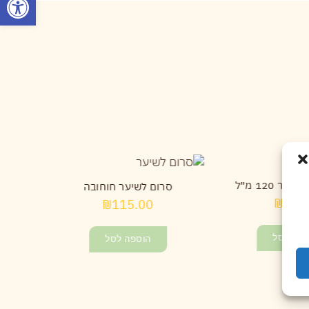
ר 120 מ״ל
שמן ח
סרום לשיער חוחובה
₪
65.
₪
115.00
ספה לסל
הוספה לסל