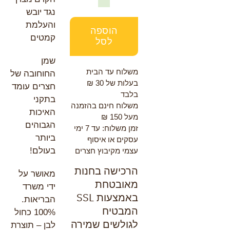
נגד יובש
של
קרם
והעלמת
הוספה
פנים
קמטים
לסל
יום
חוחובה
שמן
משלוח עד הבית
50
החוחובה של
בעלות של 30 ₪
גרם
חצרים עומד
בלבד
בתקני
משלוח חינם בהזמנה
האיכות
מעל 150 ₪
הגבוהים
זמן משלוח: עד 7 ימי
ביותר
עסקים או איסוף
בעולם!
עצמי מקיבוץ חצרים
הרכישה בחנות
מאושר על
מאובטחת
ידי משרד
באמצעות SSL
הבריאות.
המבטיח
100% כחול
לגולשים שמירה
לבן – תוצרת