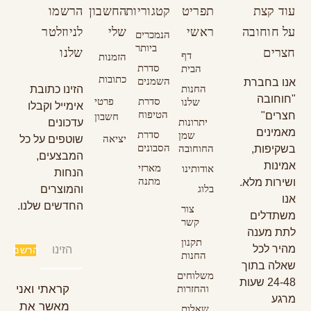
עוד קצת
תפריט
קטגוריות
החשבון
הרשמו
על חוחובה
ראשי
שלי
לניוזלטר
הנמכרים
ביותר
חצרים
שלנו
דף
הזמנות
סדרת
הבית
כתובות
השמנים
אנו בחברת
החנות
הזינו כתובת
"חוחובה
סדרת
פרטי
שלנו
אימייל וקבלו
הטיפוח
חצרים"
חשבון
יתרונות
עדכונים
מאמינים
סדרת
שמן
יציאה
שוטפים על כל
הסבונים
בשקיפות,
החוחובה
המבצעים,
אמינות
מארזי
אודותינו
הנחות
מתנה
ושירות מלא.
בלוג
והמוצרים
אנו
החדשים שלנו.
צור
משתדלים
קשר
לתת מענה
תקנון
מהיר לכל
הרשם
החנות
שאלה בתוך
משלוחים
24-48 שעות
קראתי ואני
והחזרות
מרגע
מאשר את
שאלות