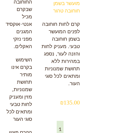
החוחובה
מועשר בשמן
שבקרם
חוחובה טהור
מכיל
אנטי-אוקסידנטי
קרם לחות חוחובה
המגנים
לפנים המועשר
מפני נזקי
בשמן חוחובה
האקלים.
טבעי. מעניק לחות
והזנה לעור, נספג
השימוש
במהירות ללא
בקרם אינו
תחושת שמנוניות
מותיר
ומתאים לכל סוגי
תחושת
העור.
שמנוניות,
מזין ומעניק
₪
135.00
לחות טבעי
ומתאים לכל
סוגי העור
הקרם מצוין
כמות