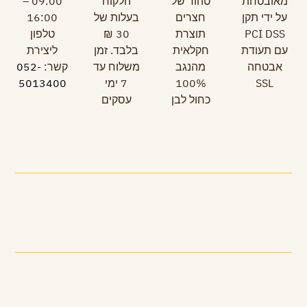
מאובטחת
טהור של
הלקוח
09:00 –
על ידי תקן
חצרים
בעלות של
16:00
PCI DSS
תוצרת
30 ₪
טלפון
עם תעודת
חקלאית
בלבד. זמן
ליצירת
אבטחה
מהנגב
משלוח עד
קשר:
052-
SSL
100%
7 ימי
5013400
כחול לבן
עסקים